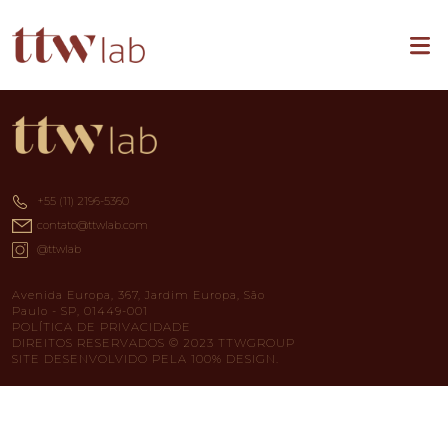
+55 (11) 2196-5360
contato@ttwlab.com
@ttwlab
Avenida Europa, 367, Jardim Europa, São
Paulo - SP, 01449-001
POLÍTICA DE PRIVACIDADE
DIREITOS RESERVADOS © 2023 TTWGROUP
SITE DESENVOLVIDO PELA 100% DESIGN.