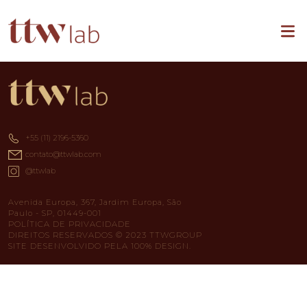
+55 (11) 2196-5360
contato@ttwlab.com
@ttwlab
Avenida Europa, 367, Jardim Europa, São
Paulo - SP, 01449-001
POLÍTICA DE PRIVACIDADE
DIREITOS RESERVADOS © 2023 TTWGROUP
SITE DESENVOLVIDO PELA 100% DESIGN.