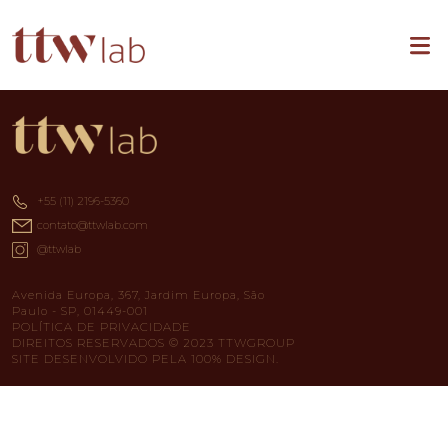
+55 (11) 2196-5360
contato@ttwlab.com
@ttwlab
Avenida Europa, 367, Jardim Europa, São
Paulo - SP, 01449-001
POLÍTICA DE PRIVACIDADE
DIREITOS RESERVADOS © 2023 TTWGROUP
SITE DESENVOLVIDO PELA 100% DESIGN.