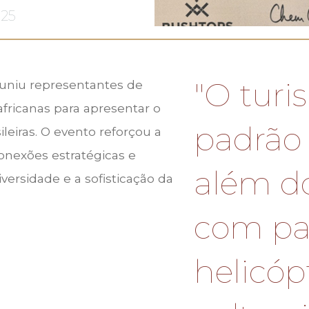
025
"O turi
euniu representantes de
africanas para apresentar o
padrão 
leiras. O evento reforçou a
nexões estratégicas e
além do
iversidade e a sofisticação da
com pa
helicópt