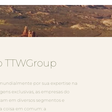
 o TTWGroup
undialmente por sua expertise na
agens exclusivas, as empresas do
am em diversos segmentos e
a coisa em comum: a