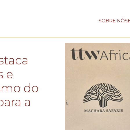
SOBRE NÓS
staca
s e
ismo do
para a