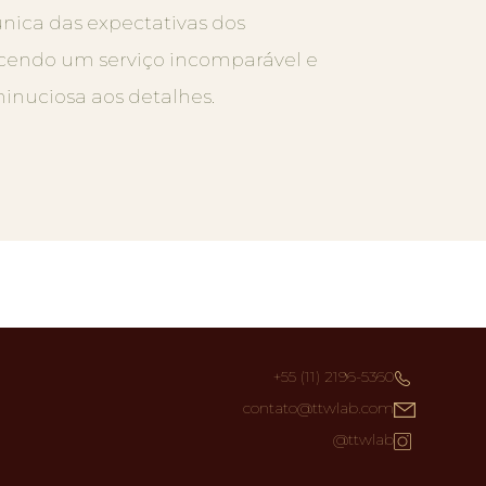
ica das expectativas dos
recendo um serviço incomparável e
nuciosa aos detalhes.
+55 (11) 2196-5360
contato@ttwlab.com
@ttwlab