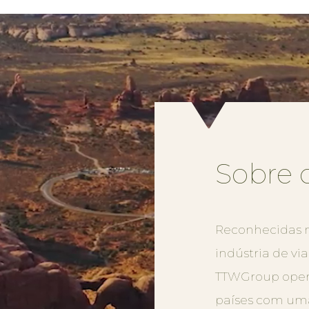
Sobre
Reconhecidas m
indústria de vi
TTWGroup oper
países com um