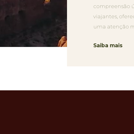
compreensão ún
viajantes, ofe
uma atenção mi
Saiba mais