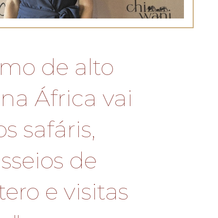
smo de alto
na África vai
s safáris,
sseios de
ero e visitas